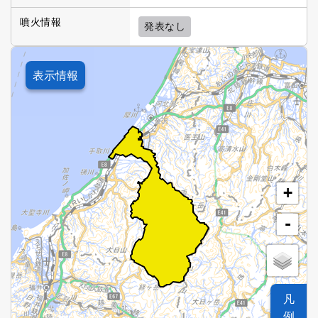
噴火情報
発表なし
表示情報
+
-
凡
例